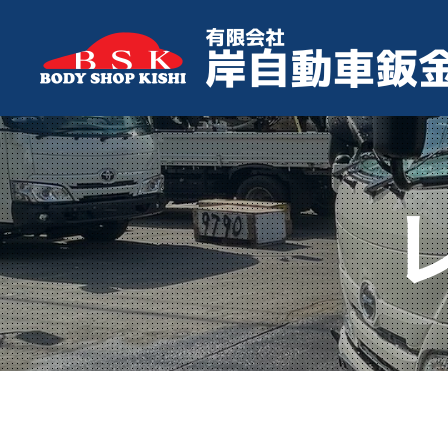
有
限
会
社
岸
自
動
車
鈑
金
塗
装