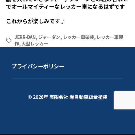
でオールマイティーなレッカー車になるはずです
これからが楽しみです♪
JERR-DAN
,
ジャーダン
,
レッカー車架装
,
レッカー車製
タ
作
,
大型レッカー
グ
プライバシーポリシー
© 2026年
有限会社 岸自動車鈑金塗装