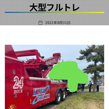
ゴ
大型フルトレ
リ
ー
2021年8月31日
投
稿
日