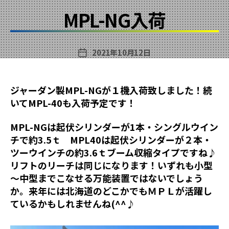
ゴ
MPL-NG入荷
リ
ー
2021年10月12日
投
稿
日
ジャーダン製MPL-NGが１機入荷致しました！続
いてMPL-40も入荷予定です！
MPL-NGは起伏シリンダーが1本・シングルウイン
チで約3.5ｔ MPL40は起伏シリンダーが２本・
ツーウインチの約3.6ｔブーム収縮タイプですね♪
リフトのリーチは同じになります！いずれも小型
～中型までこなせる万能装置ではないでしょう
か。来年には北海道のどこかでもＭＰＬが活躍し
ているかもしれませんね(^^♪