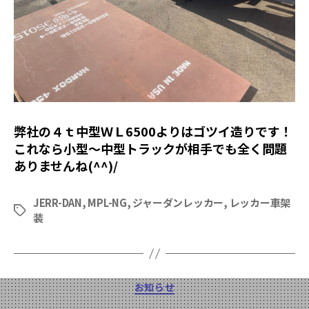
弊社の４ｔ中型ＷＬ6500よりはゴツイ造りです！
これなら小型～中型トラックが相手でも全く問題
ありませんね(^^)/
JERR-DAN
,
MPL-NG
,
ジャーダンレッカー
,
レッカー車架
タ
装
グ
カ
お知らせ
テ