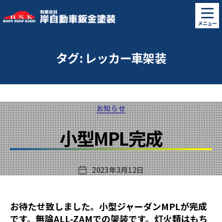
有
メニュー
限
会
社
タグ:
レッカー車架装
岸
自
動
車
カ
鈑
お知らせ
テ
金
ゴ
塗
小型MPL完成
リ
装
ー
2023年3月12日
投
稿
日
お待たせ致しました。小型ジャーダンMPLが完成
です。無論ALL-ZAMでの架装です。灯火類はもち