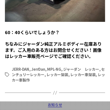
60：40くらいでしょうか？
ちなみにジャーダン純正アルミボディー在庫あり
ます。ご入用のある方はお問合せください！画像
はレッカー車販売ページでご確認ください。
JERR-DAN
,
JerrDan
,
MPL-NG
,
ジャーダン レッカー
,
セ
ンチュリーレッカー
,
レッカー架装
,
レッカー車架装
,
レッ
タ
カー車製作
グ
カ
お知らせ
テ