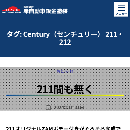
有
メニュー
限
会
社
タグ:
Century（センチュリー） 211・
岸
212
自
動
車
鈑
金
カ
お知らせ
塗
テ
装
ゴ
211間も無く
リ
ー
2024年1月31日
投
稿
日
211オリジナルZAMボデー付きがそろそろ完成で