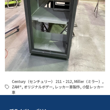
Century（センチュリー） 211・212
,
Miller（ミラー）
,
ZAM®
,
オリジナルボデー
,
レッカー車製作
,
小型レッカー
タ
車
グ